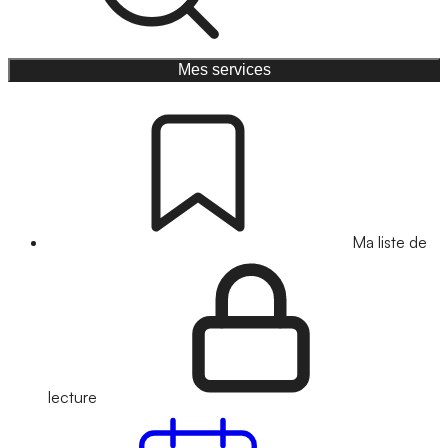
Mes services
Ma liste de
lecture