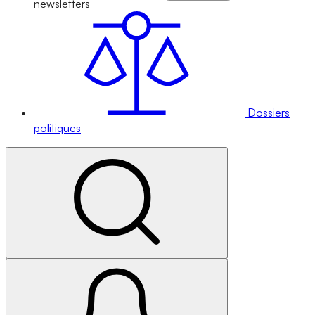
newsletters
Dossiers
politiques