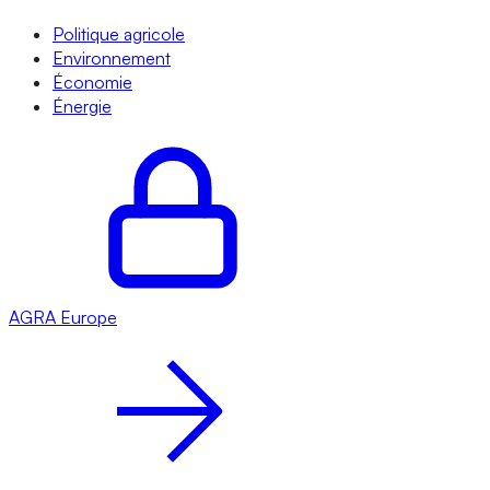
Politique agricole
Environnement
Économie
Énergie
AGRA
Europe