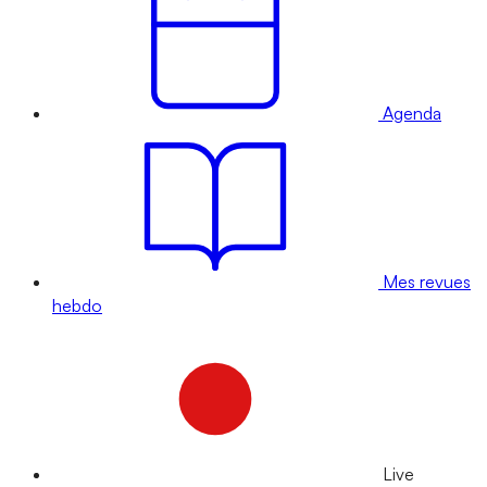
Agenda
Mes revues
hebdo
Live