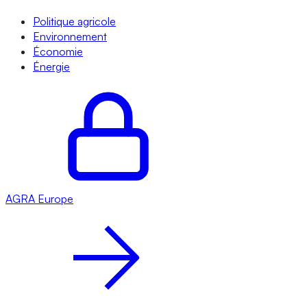
Politique agricole
Environnement
Économie
Énergie
AGRA
Europe