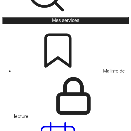
Mes services
Ma liste de
lecture