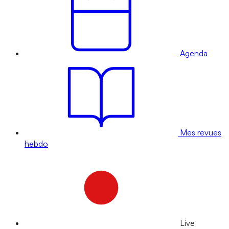
Agenda
Mes revues
hebdo
Live