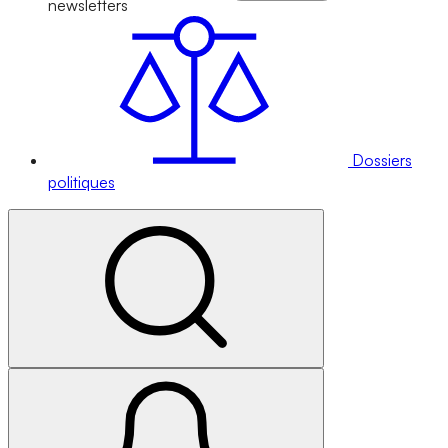
newsletters
Dossiers
politiques