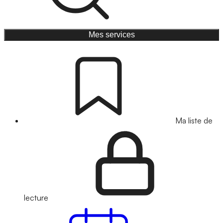
Mes services
Ma liste de
lecture