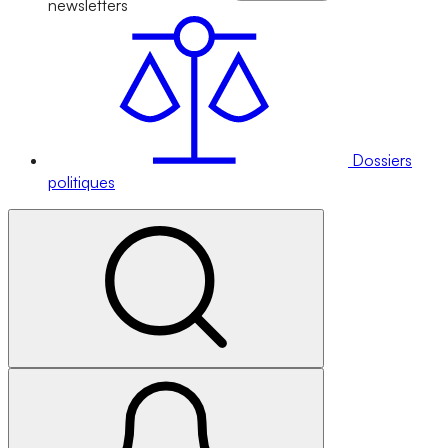
newsletters
Dossiers
politiques