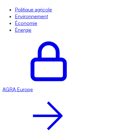
Politique agricole
Environnement
Économie
Énergie
AGRA
Europe