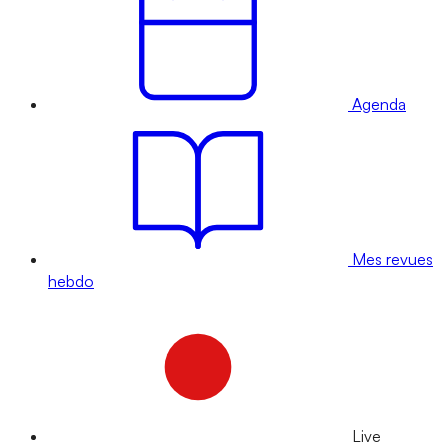
Agenda
Mes revues
hebdo
Live