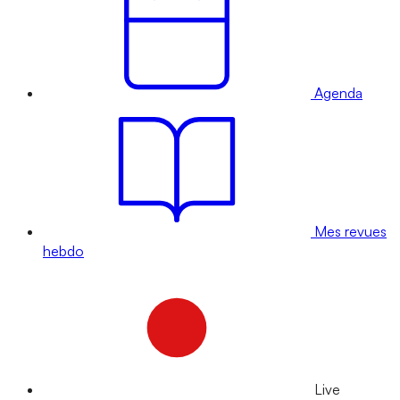
Agenda
Mes revues
hebdo
Live