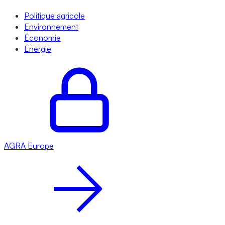
Politique agricole
Environnement
Économie
Énergie
AGRA
Europe