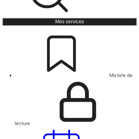
Mes services
Ma liste de
lecture