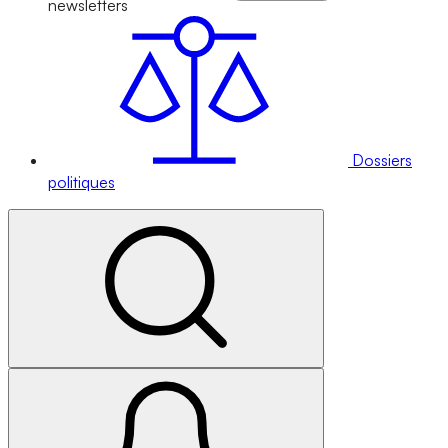
newsletters
Dossiers
politiques