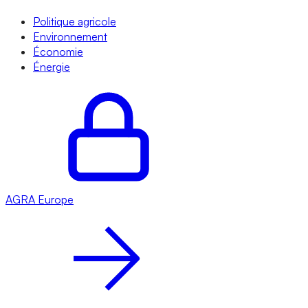
Politique agricole
Environnement
Économie
Énergie
AGRA
Europe