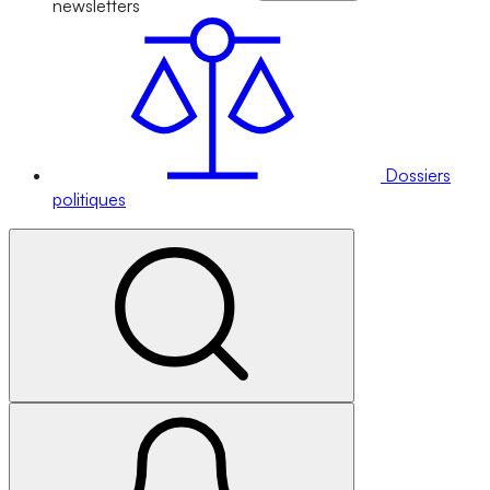
newsletters
Dossiers
politiques