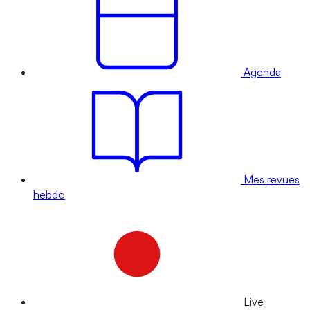
Agenda
Mes revues
hebdo
Live