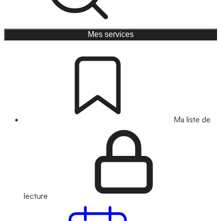
Mes services
Ma liste de
lecture