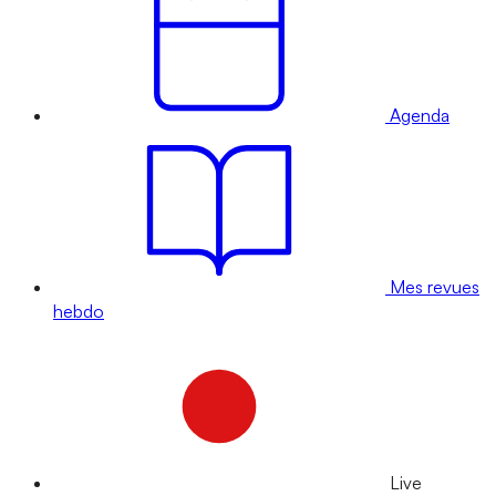
Agenda
Mes revues
hebdo
Live