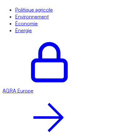
Politique agricole
Environnement
Économie
Énergie
AGRA
Europe