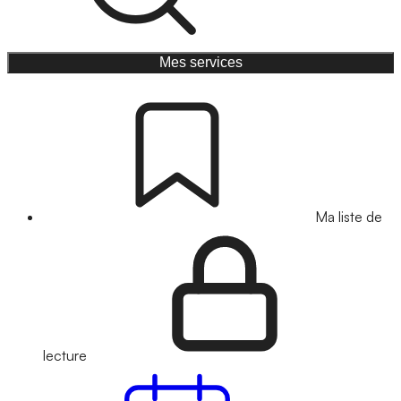
Mes services
Ma liste de
lecture