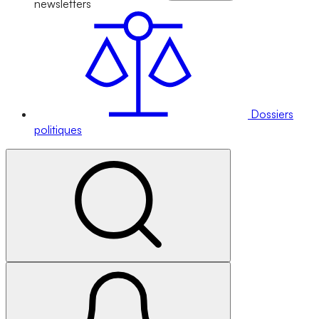
newsletters
Dossiers
politiques