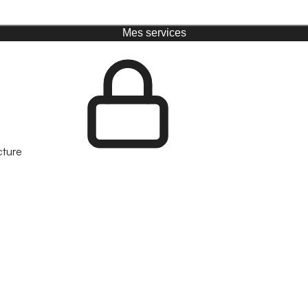
Mes services
cture