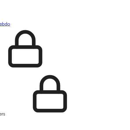
hebdo
ers