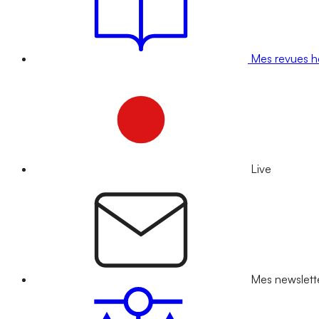
Mes revues 
Live
Mes newslett