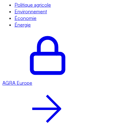
Politique agricole
Environnement
Économie
Énergie
AGRA
Europe