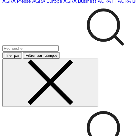
AGRA
Presse
AGRA
Europe
AGRA
Business
AGRA
Fil
AGRA
B
Trier par
Filtrer par rubrique