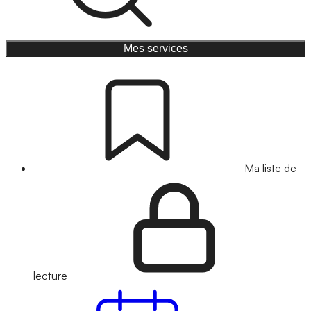
Mes services
Ma liste de
lecture