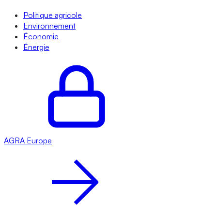
Politique agricole
Environnement
Économie
Énergie
AGRA
Europe