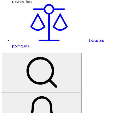
newsletters
Dossiers
politiques