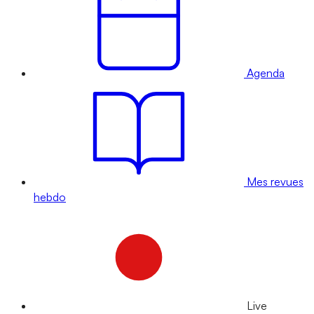
Agenda
Mes revues
hebdo
Live