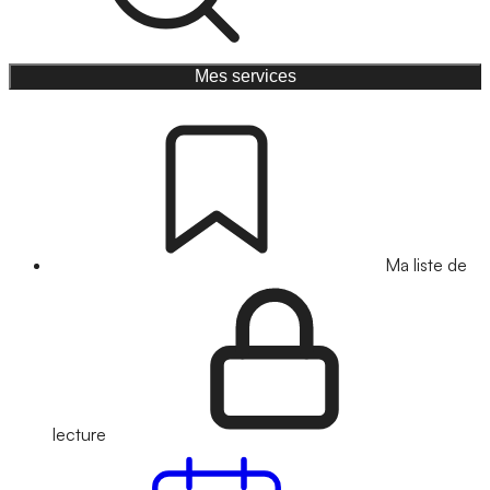
Mes services
Ma liste de
lecture