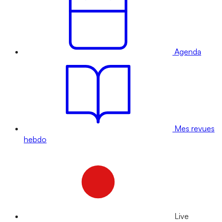
Agenda
Mes revues
hebdo
Live