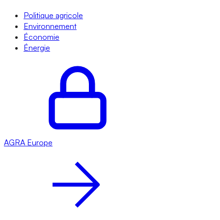
Politique agricole
Environnement
Économie
Énergie
AGRA
Europe