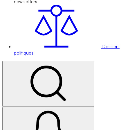
newsletters
Dossiers
politiques