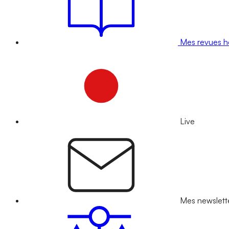
Mes revues 
Live
Mes newslett