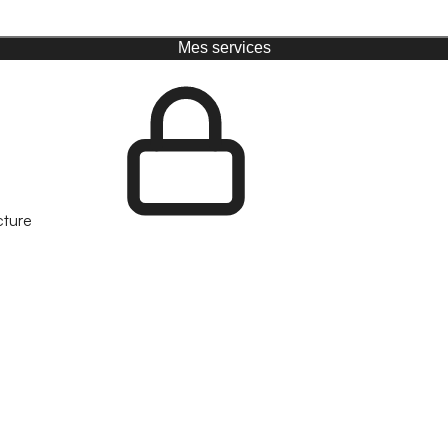
Mes services
cture