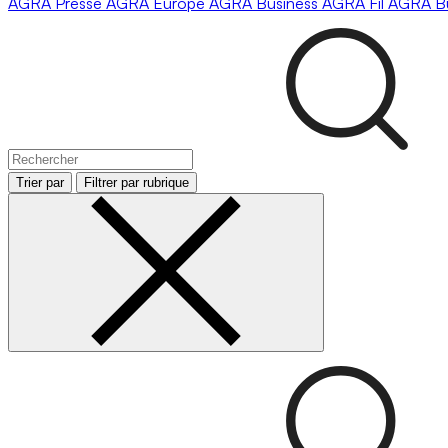
AGRA
Presse
AGRA
Europe
AGRA
Business
AGRA
Fil
AGRA
B
Trier par
Filtrer par rubrique