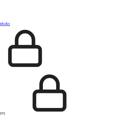
hebdo
ers