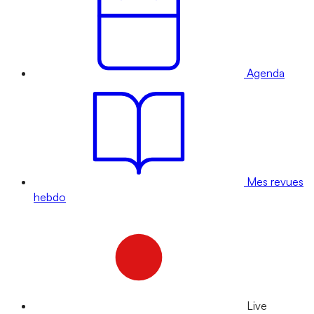
Agenda
Mes revues
hebdo
Live