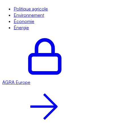
Politique agricole
Environnement
Économie
Énergie
AGRA
Europe