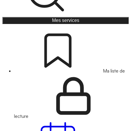
Mes services
Ma liste de
lecture