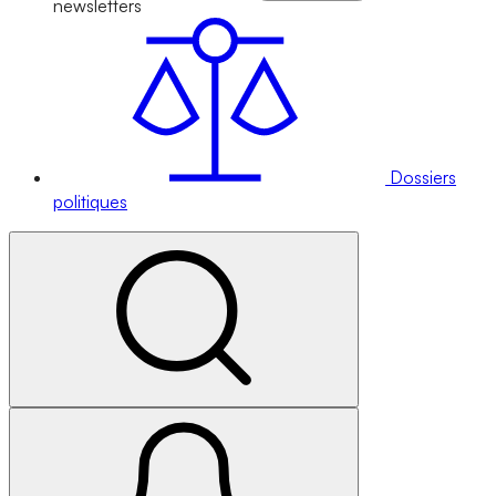
newsletters
Dossiers
politiques