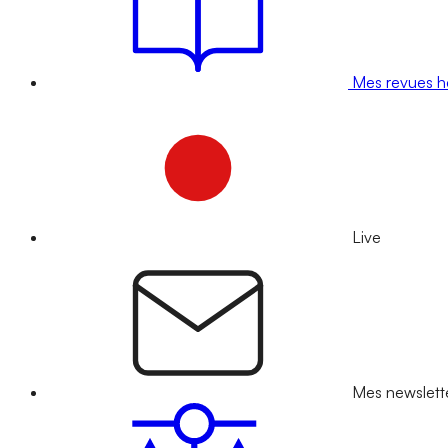
Mes revues 
Live
Mes newslett