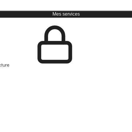
Mes services
cture