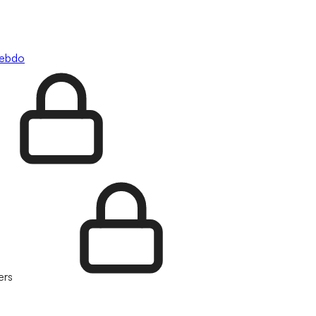
hebdo
ers