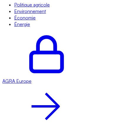
Politique agricole
Environnement
Économie
Énergie
AGRA
Europe