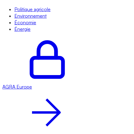
Politique agricole
Environnement
Économie
Énergie
AGRA
Europe