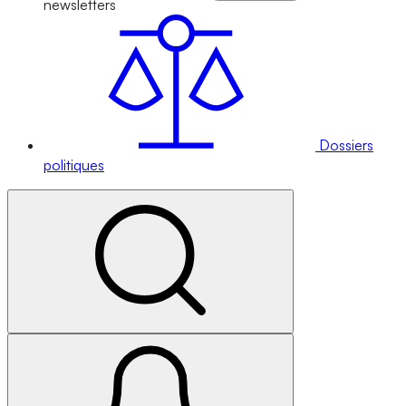
newsletters
Dossiers
politiques