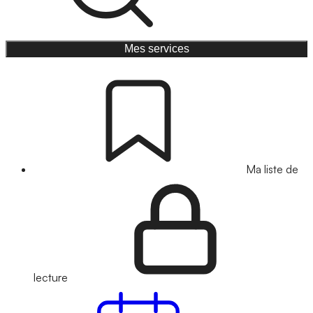
Mes services
Ma liste de
lecture