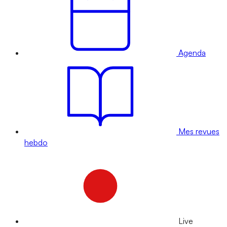
Agenda
Mes revues
hebdo
Live