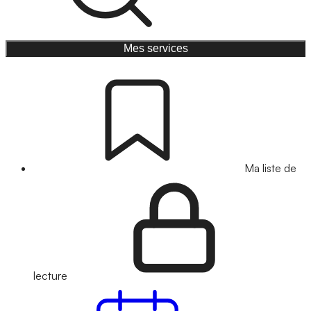
Mes services
Ma liste de
lecture