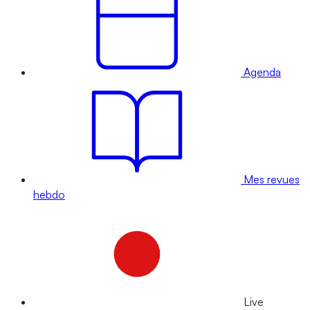
Agenda
Mes revues
hebdo
Live