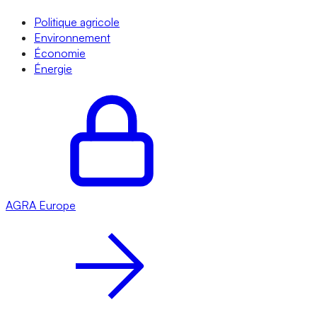
Politique agricole
Environnement
Économie
Énergie
AGRA
Europe