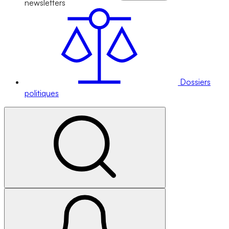
newsletters
Dossiers
politiques