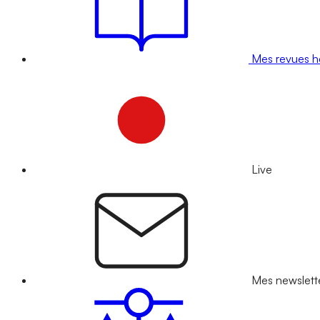
Mes revues 
Live
Mes newslett