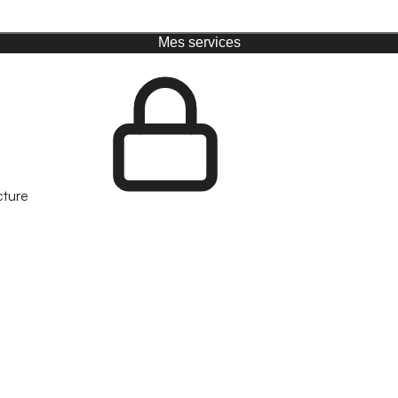
Mes services
cture