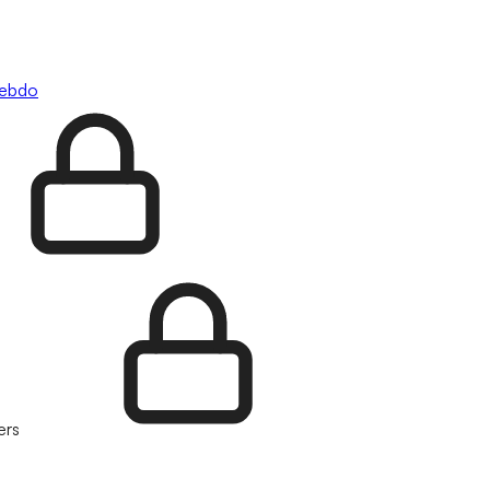
hebdo
ers