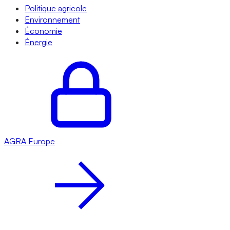
Politique agricole
Environnement
Économie
Énergie
AGRA
Europe