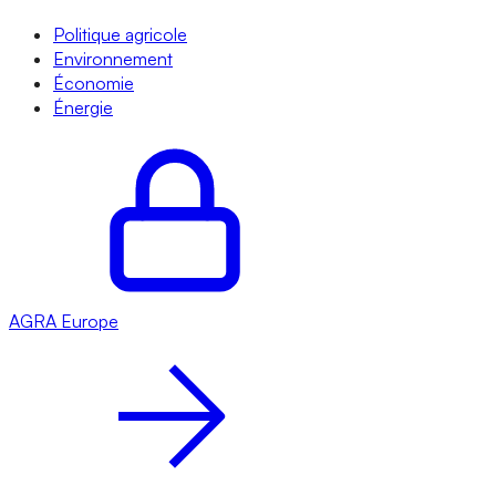
Politique agricole
Environnement
Économie
Énergie
AGRA
Europe