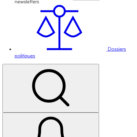
newsletters
Dossiers
politiques