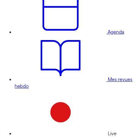
Agenda
Mes revues
hebdo
Live