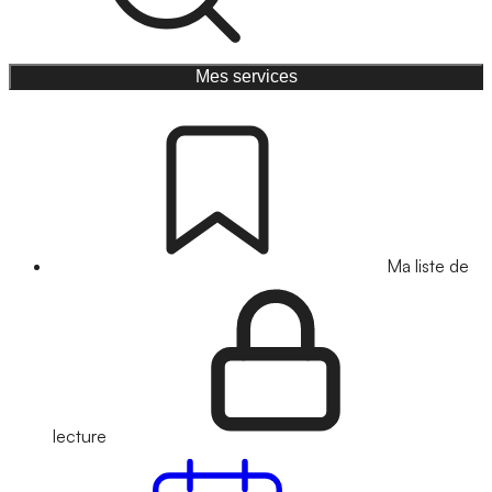
Mes services
Ma liste de
lecture