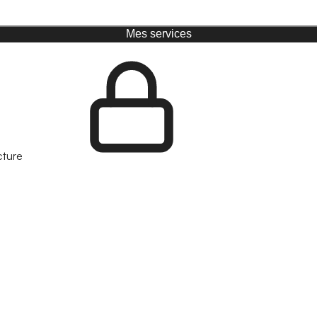
Mes services
cture