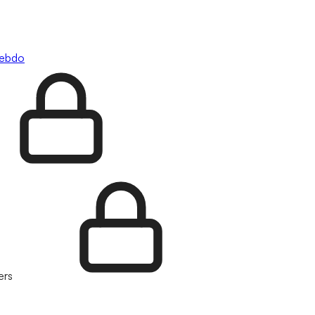
hebdo
ers