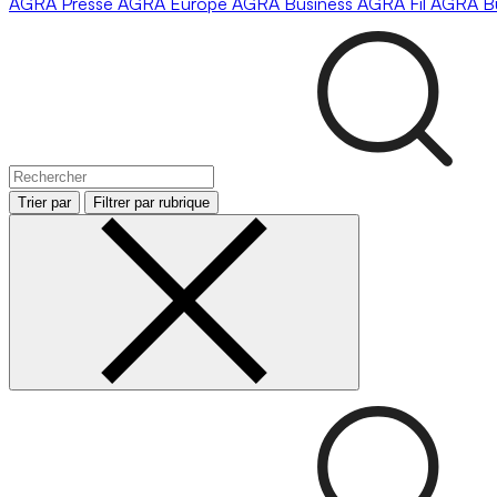
AGRA
Presse
AGRA
Europe
AGRA
Business
AGRA
Fil
AGRA
B
Trier par
Filtrer par rubrique