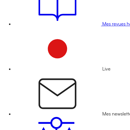
Mes revues 
Live
Mes newslett