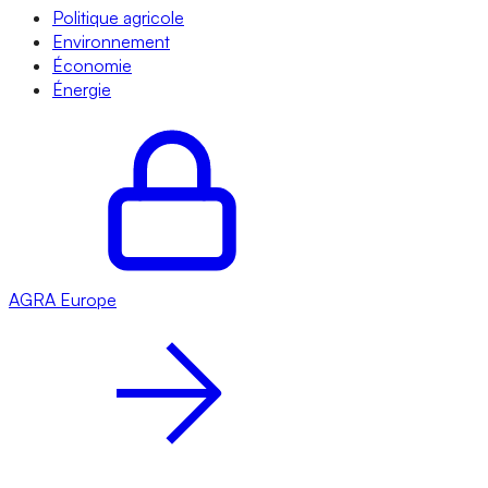
Politique agricole
Environnement
Économie
Énergie
AGRA
Europe