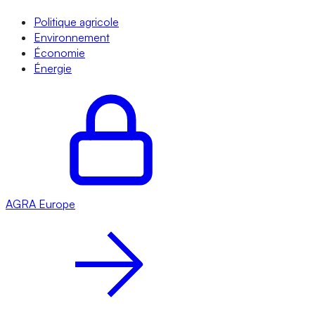
Politique agricole
Environnement
Économie
Énergie
AGRA
Europe