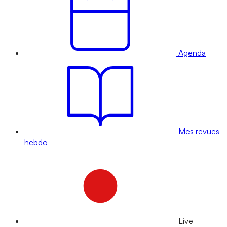
Agenda
Mes revues
hebdo
Live