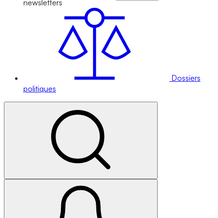
newsletters
Dossiers
politiques