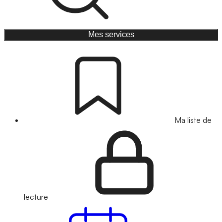
Mes services
Ma liste de
lecture