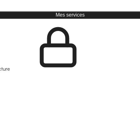
Mes services
cture