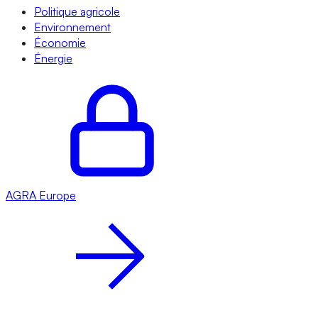
Politique agricole
Environnement
Économie
Énergie
AGRA
Europe