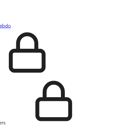
hebdo
ers