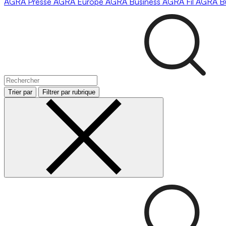
AGRA
Presse
AGRA
Europe
AGRA
Business
AGRA
Fil
AGRA
B
Trier par
Filtrer par rubrique