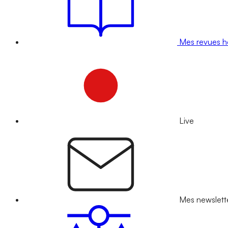
Mes revues 
Live
Mes newslett