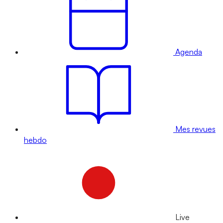
Agenda
Mes revues
hebdo
Live