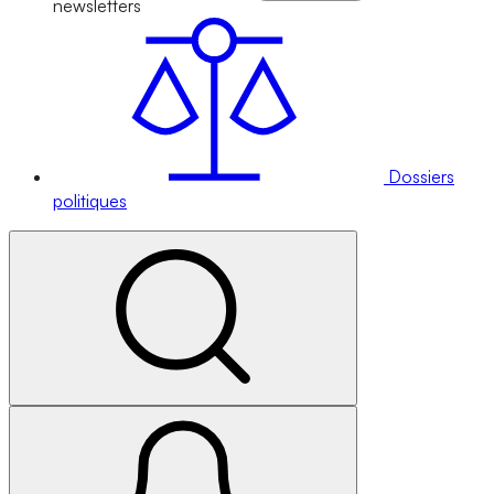
newsletters
Dossiers
politiques