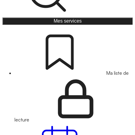
Mes services
Ma liste de
lecture