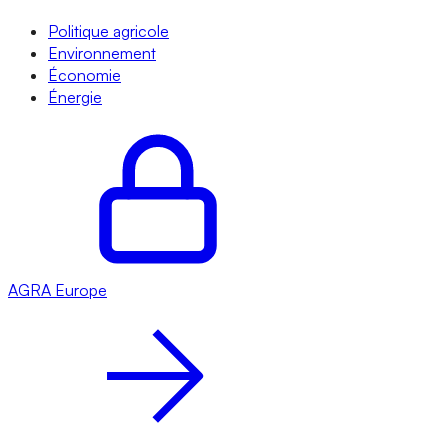
Politique agricole
Environnement
Économie
Énergie
AGRA
Europe