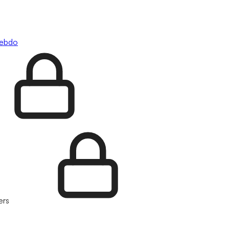
hebdo
ers