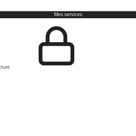
Mes services
cture