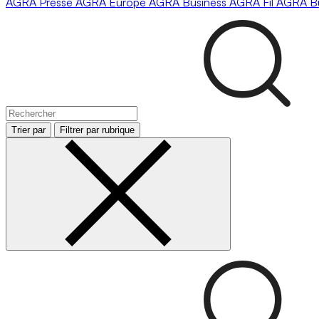
AGRA
Presse
AGRA
Europe
AGRA
Business
AGRA
Fil
AGRA
B
Trier par
Filtrer par rubrique