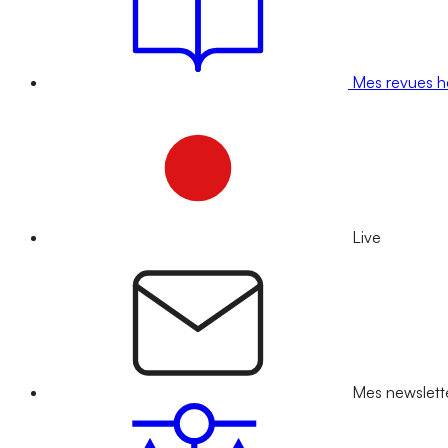
Mes revues 
Live
Mes newslett