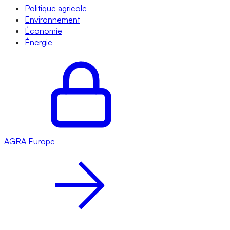
Politique agricole
Environnement
Économie
Énergie
AGRA
Europe