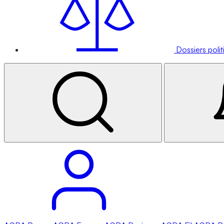
Dossiers poli