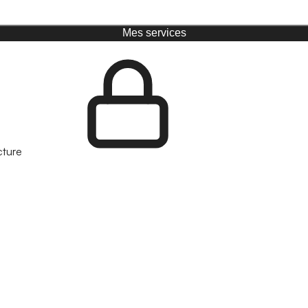
Mes services
cture