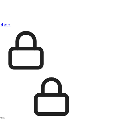
hebdo
ers