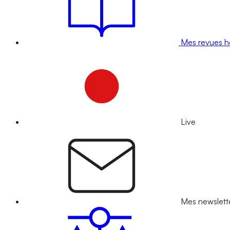
Mes revues 
Live
Mes newslett