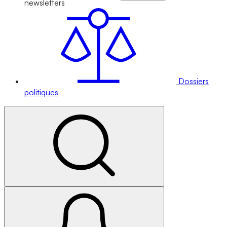
newsletters
Dossiers
politiques