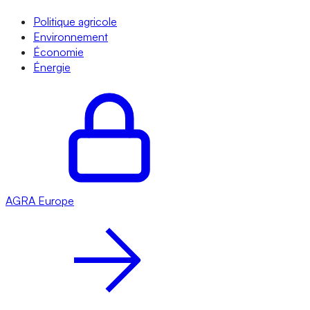
Politique agricole
Environnement
Économie
Énergie
AGRA
Europe