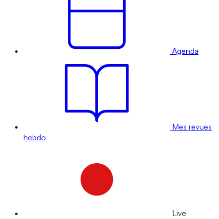
Agenda
Mes revues
hebdo
Live