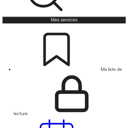
Mes services
Ma liste de
lecture