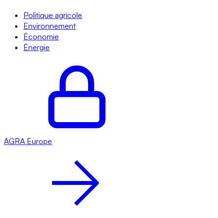
Politique agricole
Environnement
Économie
Énergie
AGRA
Europe