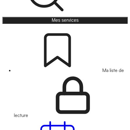
Mes services
Ma liste de
lecture