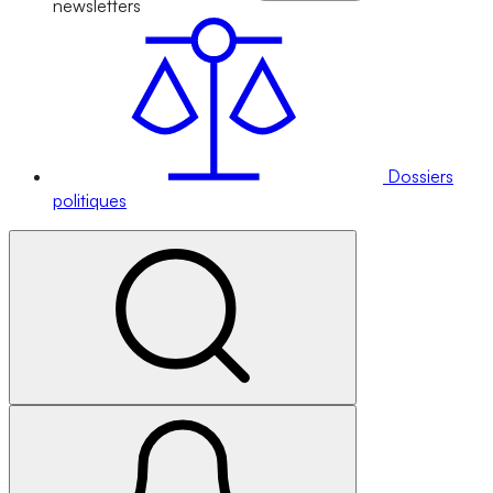
newsletters
Dossiers
politiques