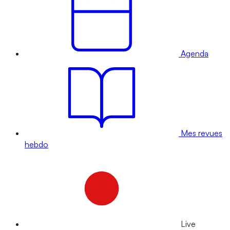
Agenda
Mes revues
hebdo
Live