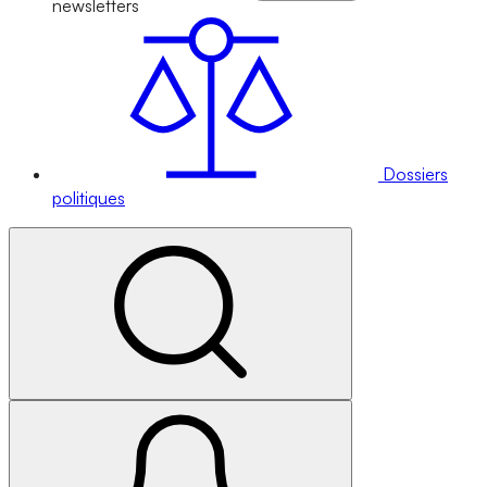
newsletters
Dossiers
politiques