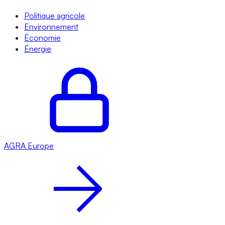
Politique agricole
Environnement
Économie
Énergie
AGRA
Europe