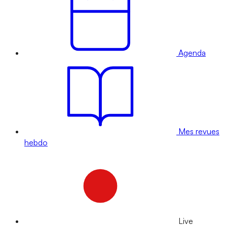
Agenda
Mes revues
hebdo
Live