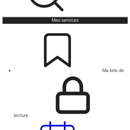
Mes services
Ma liste de
lecture