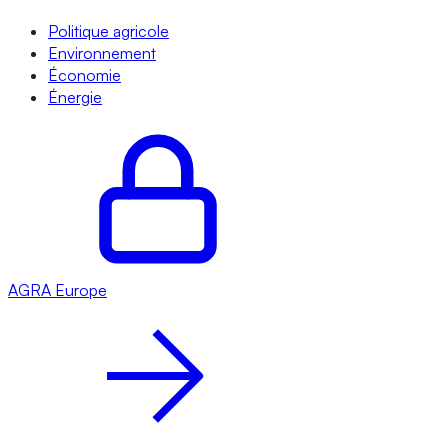
Politique agricole
Environnement
Économie
Énergie
AGRA
Europe