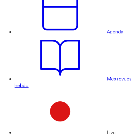
Agenda
Mes revues
hebdo
Live