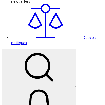
newsletters
Dossiers
politiques