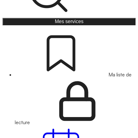
Mes services
Ma liste de
lecture