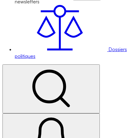
newsletters
Dossiers
politiques