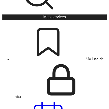
Mes services
Ma liste de
lecture