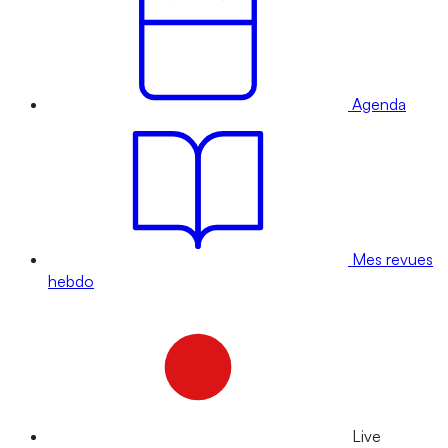
Agenda
Mes revues
hebdo
Live