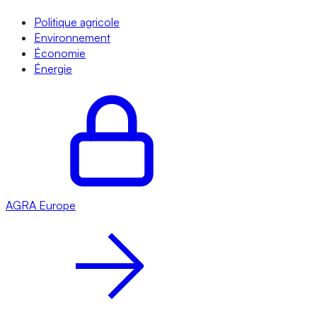
Politique agricole
Environnement
Économie
Énergie
AGRA
Europe