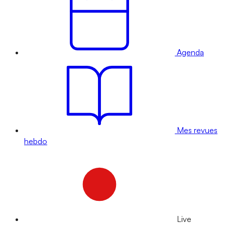
Agenda
Mes revues
hebdo
Live