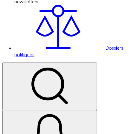
newsletters
Dossiers
politiques