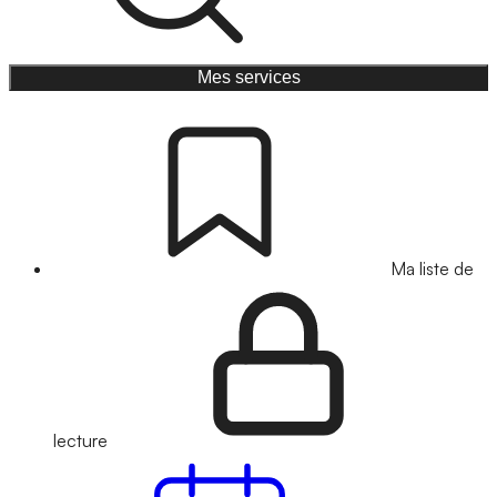
Mes services
Ma liste de
lecture