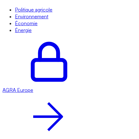
Politique agricole
Environnement
Économie
Énergie
AGRA
Europe