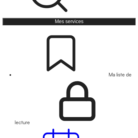
Mes services
Ma liste de
lecture