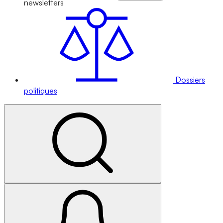
newsletters
Dossiers
politiques