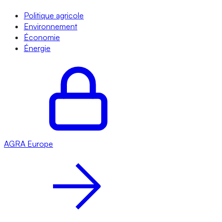
Politique agricole
Environnement
Économie
Énergie
AGRA
Europe