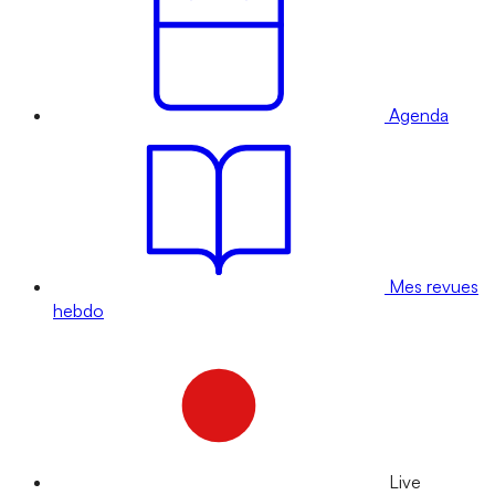
Agenda
Mes revues
hebdo
Live