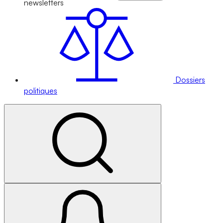
newsletters
Dossiers
politiques