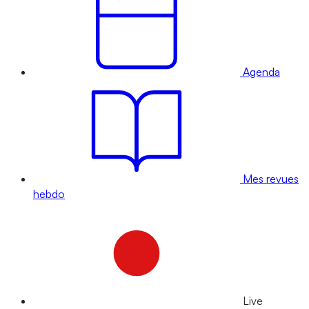
Agenda
Mes revues
hebdo
Live