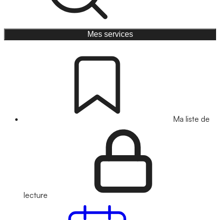
Mes services
Ma liste de
lecture