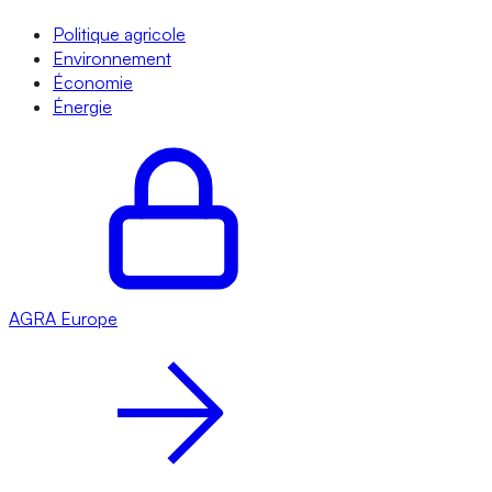
Politique agricole
Environnement
Économie
Énergie
AGRA
Europe