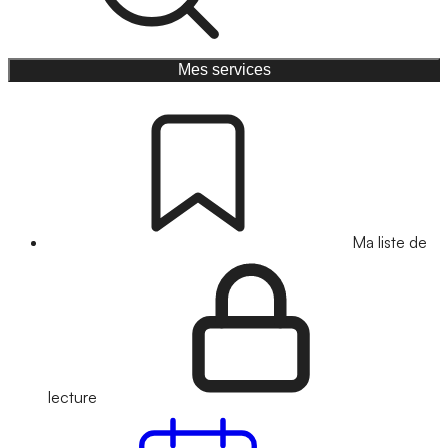
Mes services
Ma liste de
lecture