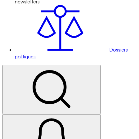
newsletters
Dossiers
politiques