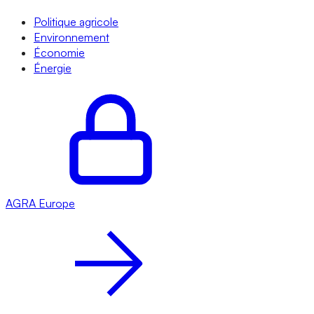
Politique agricole
Environnement
Économie
Énergie
AGRA
Europe