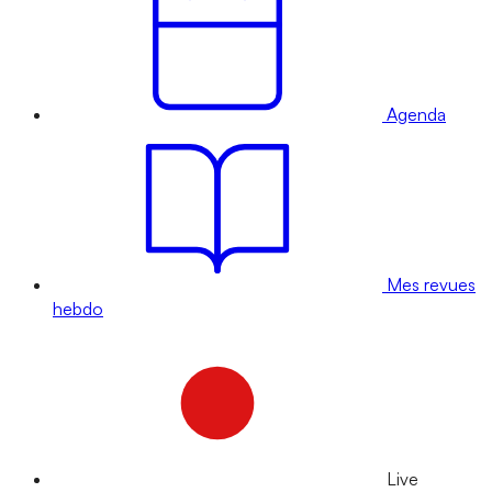
Agenda
Mes revues
hebdo
Live