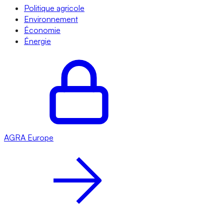
Politique agricole
Environnement
Économie
Énergie
AGRA
Europe