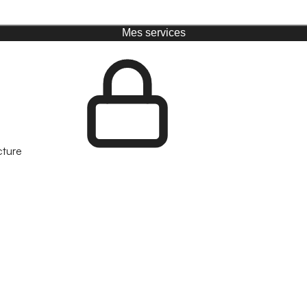
Mes services
cture