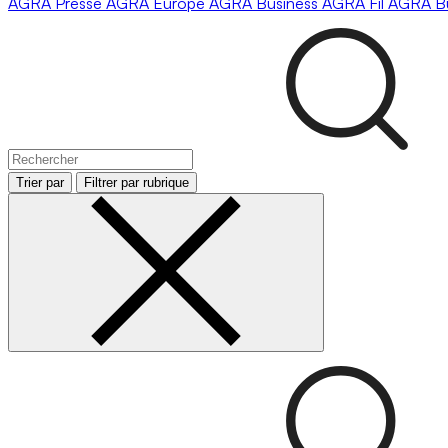
AGRA
Presse
AGRA
Europe
AGRA
Business
AGRA
Fil
AGRA
B
Trier par
Filtrer par rubrique