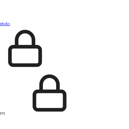
hebdo
ers