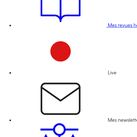
Mes revues 
Live
Mes newslett