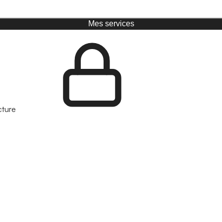
Mes services
cture