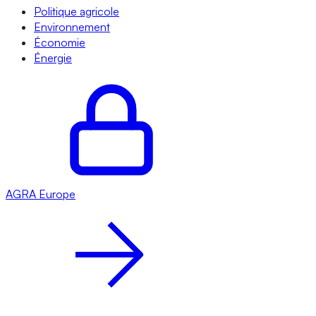
Politique agricole
Environnement
Économie
Énergie
AGRA
Europe