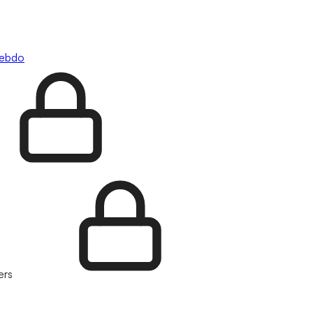
hebdo
ers