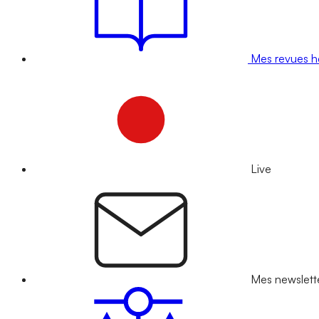
Mes revues 
Live
Mes newslett