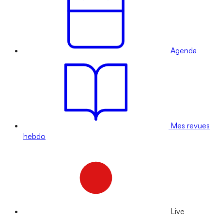
Agenda
Mes revues
hebdo
Live