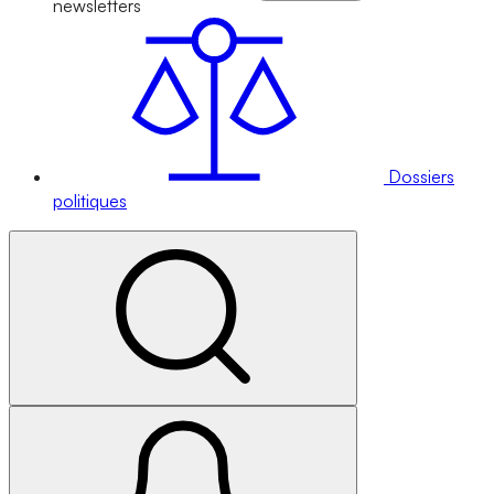
newsletters
Dossiers
politiques