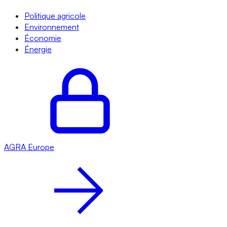
Politique agricole
Environnement
Économie
Énergie
AGRA
Europe