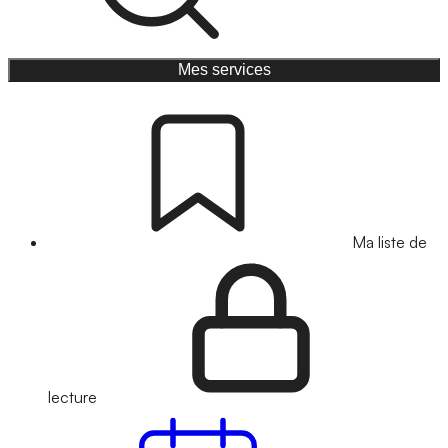
Mes services
Ma liste de
lecture