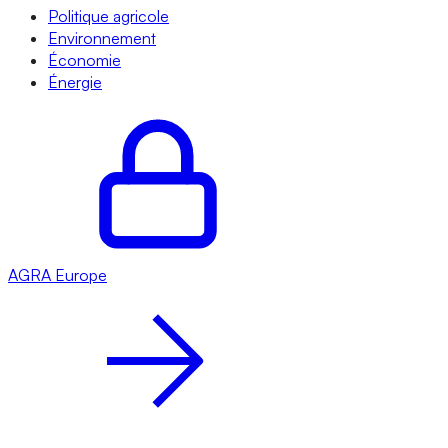
Politique agricole
Environnement
Économie
Énergie
AGRA
Europe