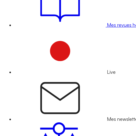
Mes revues 
Live
Mes newslett