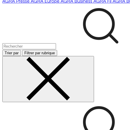
AGRA
Presse
AGRA
Europe
AGRA
Business
AGRA
Fil
AGRA
B
Trier par
Filtrer par rubrique