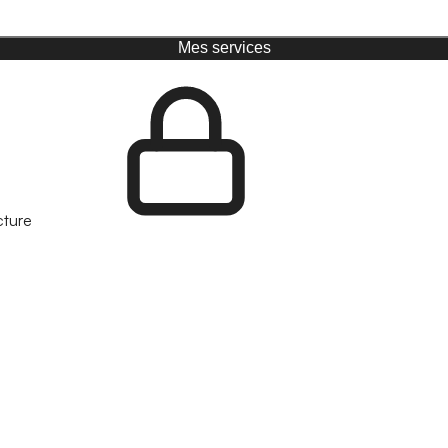
Mes services
cture