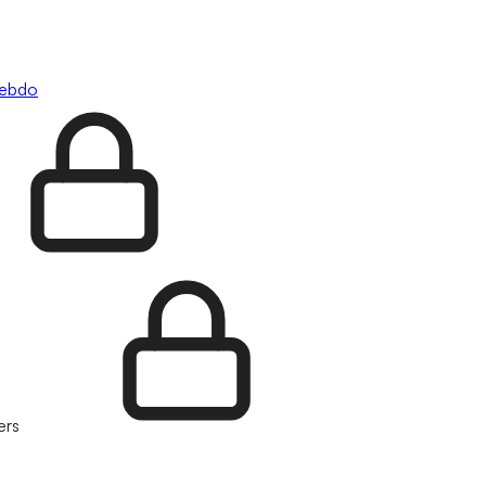
hebdo
ers