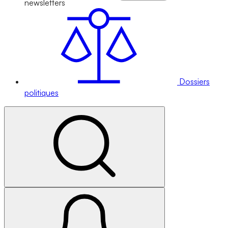
newsletters
Dossiers
politiques