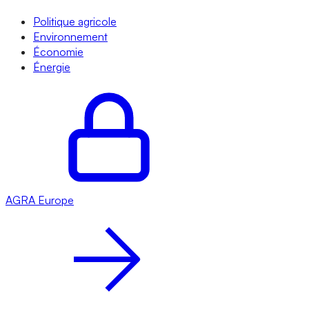
Politique agricole
Environnement
Économie
Énergie
AGRA
Europe