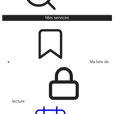
Mes services
Ma liste de
lecture