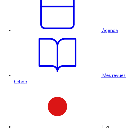
Agenda
Mes revues
hebdo
Live