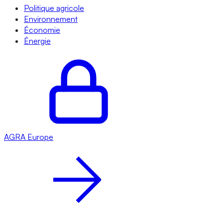
Politique agricole
Environnement
Économie
Énergie
AGRA
Europe