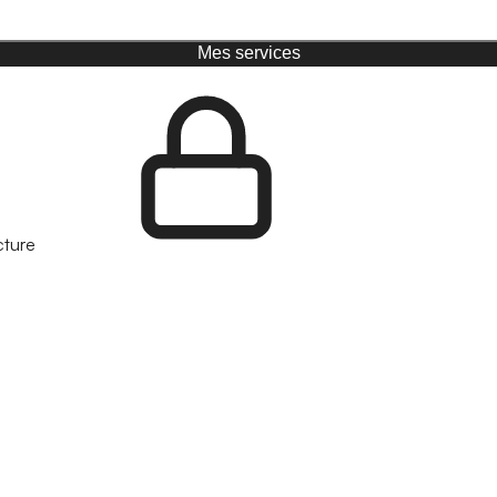
Mes services
cture