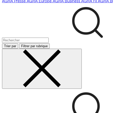
AGRA
Presse
AGRA
Europe
AGRA
Business
AGRA
Fil
AGRA
B
Trier par
Filtrer par rubrique