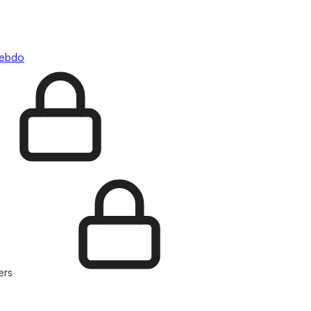
hebdo
ers