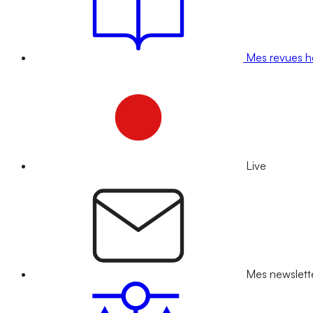
Mes revues 
Live
Mes newslett