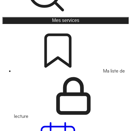
Mes services
Ma liste de
lecture