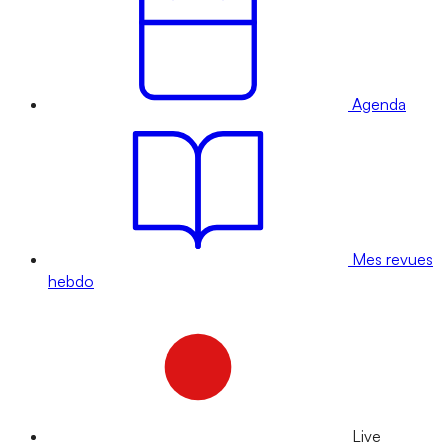
Agenda
Mes revues
hebdo
Live