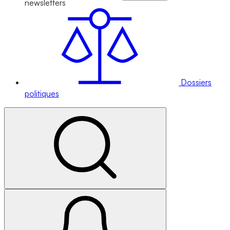
newsletters
Dossiers
politiques