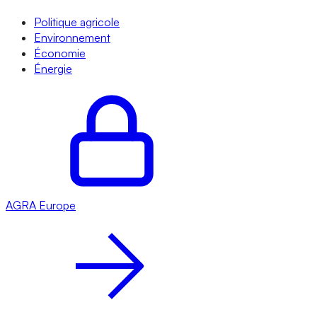
Politique agricole
Environnement
Économie
Énergie
AGRA
Europe