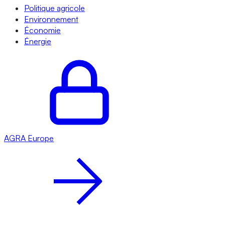
Politique agricole
Environnement
Économie
Énergie
AGRA
Europe