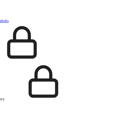
hebdo
ers