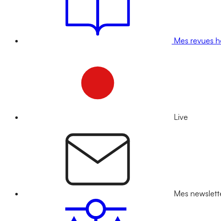
Mes revues 
Live
Mes newslett