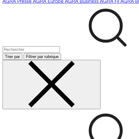
AGRA
Presse
AGRA
Europe
AGRA
Business
AGRA
Fil
AGRA
B
Trier par
Filtrer par rubrique