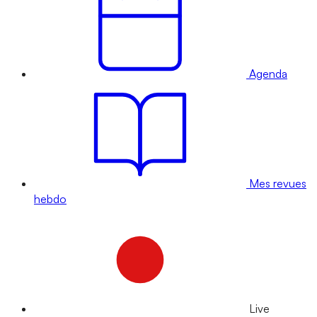
Agenda
Mes revues
hebdo
Live