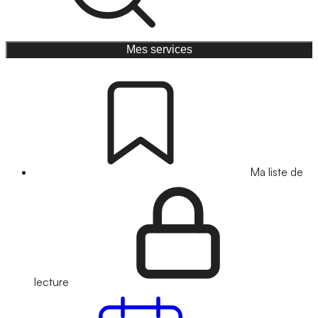
Mes services
Ma liste de
lecture