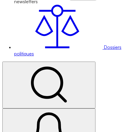
newsletters
Dossiers
politiques