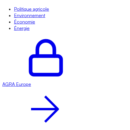
Politique agricole
Environnement
Économie
Énergie
AGRA
Europe