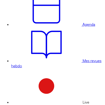
Agenda
Mes revues
hebdo
Live