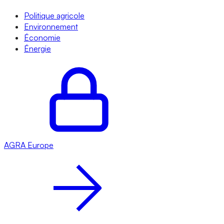
Politique agricole
Environnement
Économie
Énergie
AGRA
Europe