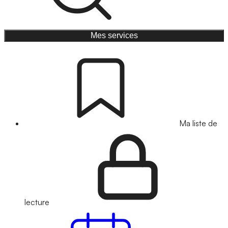
Mes services
Ma liste de
lecture