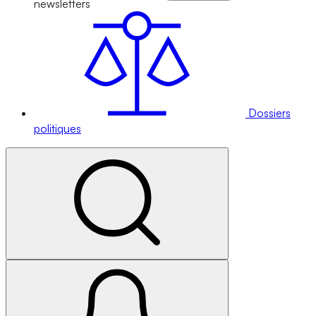
newsletters
Dossiers
politiques