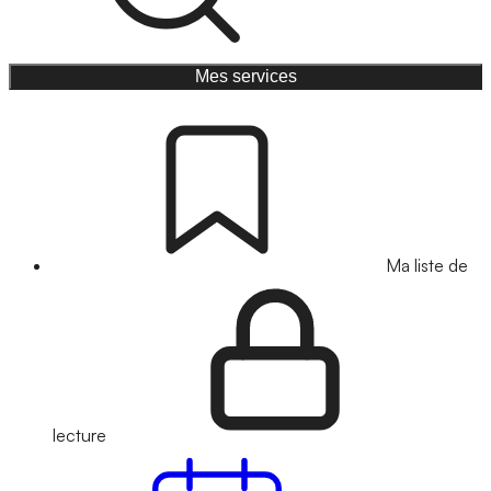
Mes services
Ma liste de
lecture