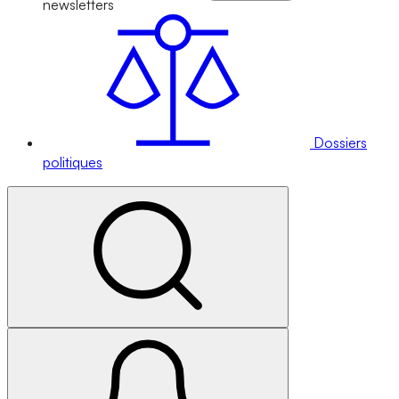
newsletters
Dossiers
politiques