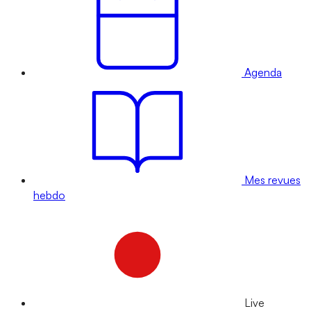
Agenda
Mes revues
hebdo
Live