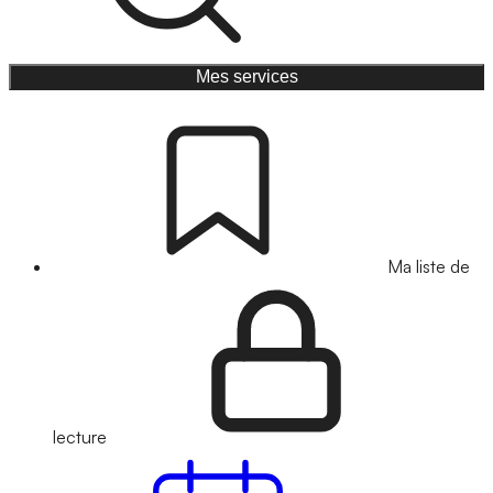
Mes services
Ma liste de
lecture