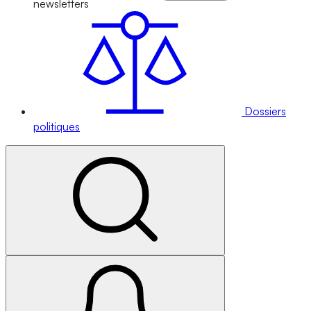
newsletters
Dossiers
politiques