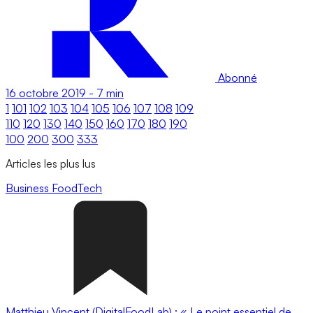
Abonné
16 octobre 2019
-
7 min
1
101
102
103
104
105
106
107
108
109
110
120
130
140
150
160
170
180
190
100
200
300
333
Articles les plus lus
Business
FoodTech
Matthieu Vincent (DigitalFoodLab) : « Le point essentiel de