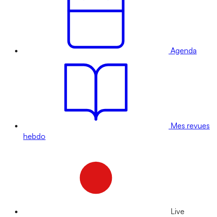
Agenda
Mes revues
hebdo
Live