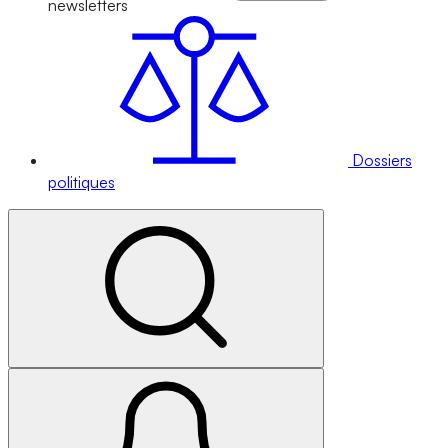
newsletters
Dossiers
politiques