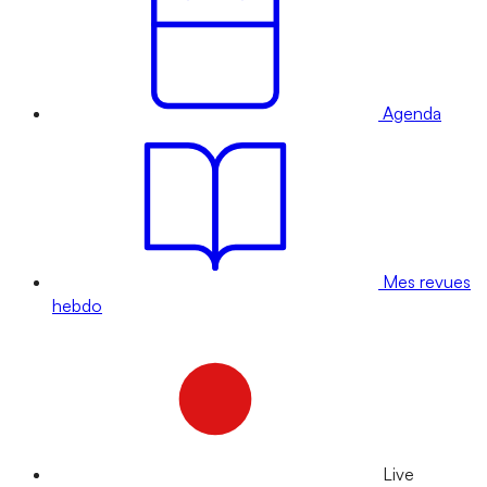
Agenda
Mes revues
hebdo
Live