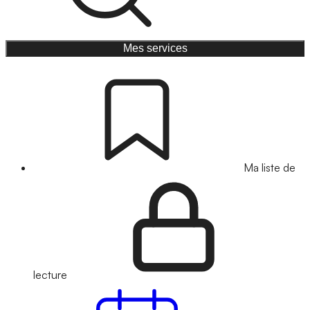
Mes services
Ma liste de
lecture