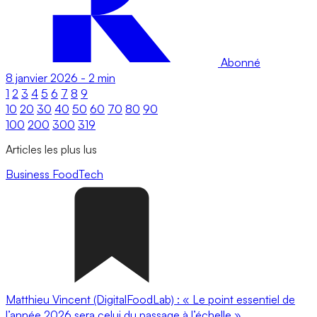
Abonné
8 janvier 2026
-
2 min
1
2
3
4
5
6
7
8
9
10
20
30
40
50
60
70
80
90
100
200
300
319
Articles les plus lus
Business
FoodTech
Matthieu Vincent (DigitalFoodLab) : « Le point essentiel de
l’année 2026 sera celui du passage à l’échelle ».