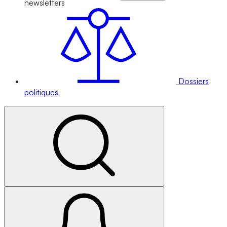
newsletters
Dossiers
politiques