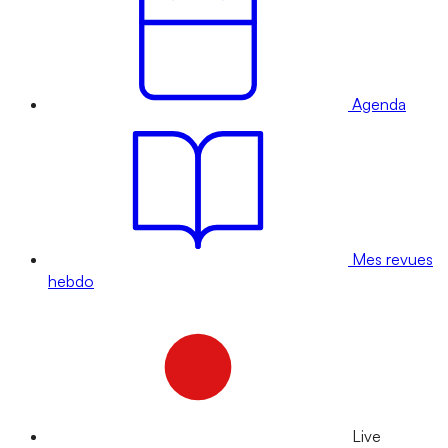
Agenda
Mes revues
hebdo
Live