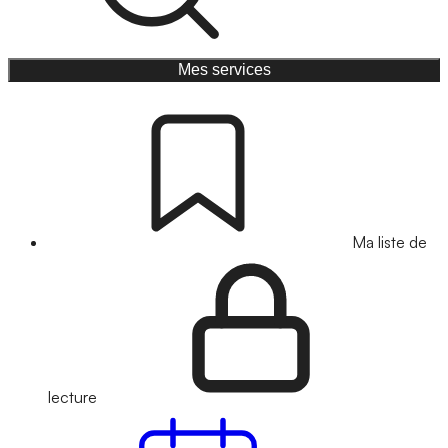
Mes services
Ma liste de
lecture