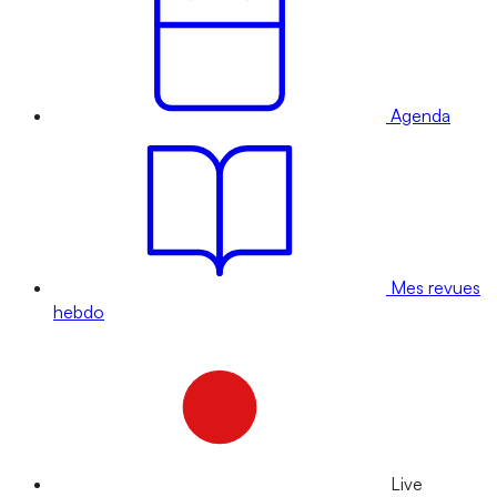
Agenda
Mes revues
hebdo
Live