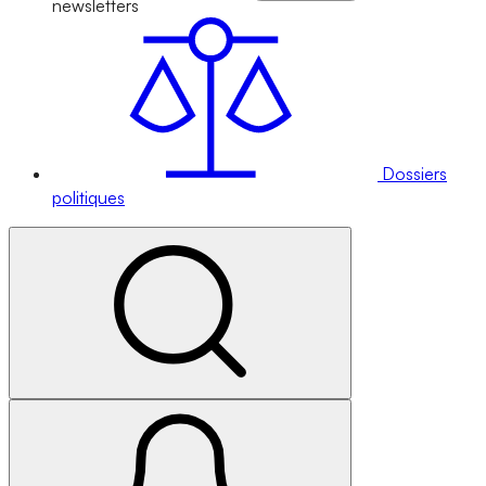
newsletters
Dossiers
politiques