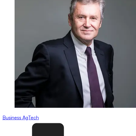
Business
AgTech