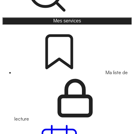
Mes services
Ma liste de
lecture