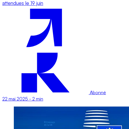
attendues le 19 juin
Abonné
22 mai 2025
-
2 min