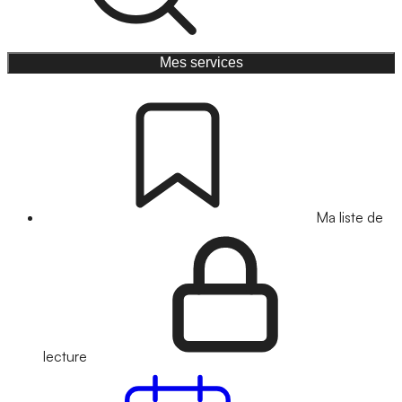
Mes services
Ma liste de
lecture