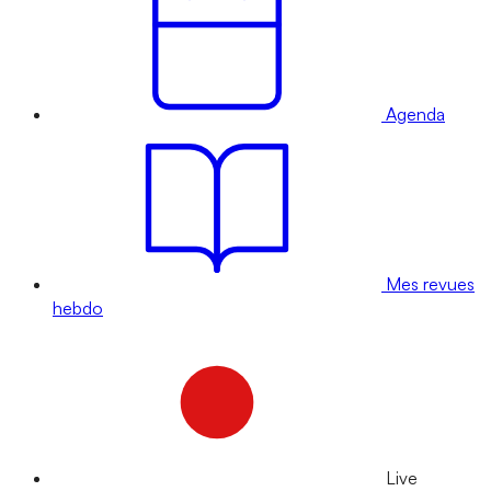
Agenda
Mes revues
hebdo
Live