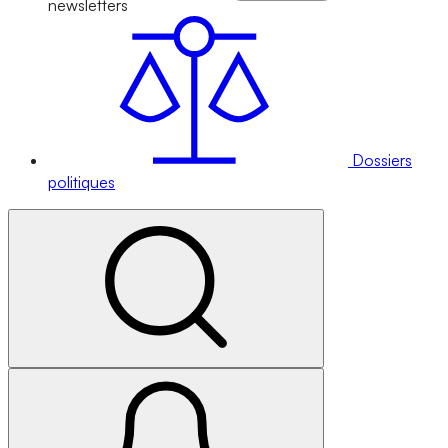
newsletters
Dossiers
politiques