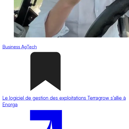
Business
AgTech
Le logiciel de gestion des exploitations Terragrow s’allie à
Enorga