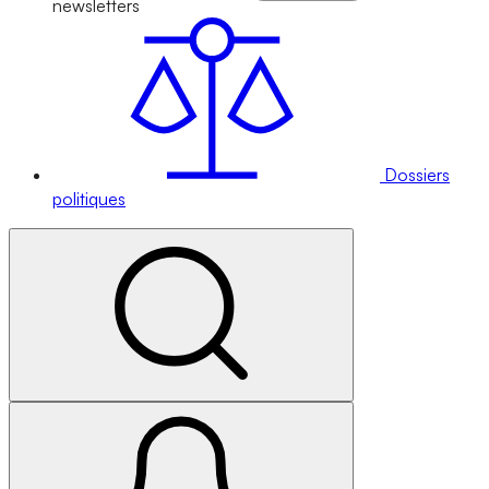
newsletters
Dossiers
politiques