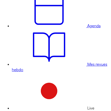
Agenda
Mes revues
hebdo
Live