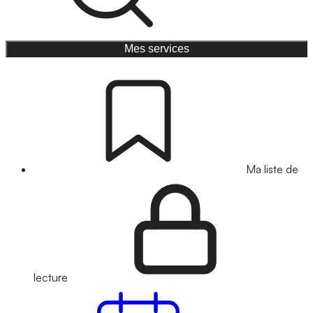
Mes services
Ma liste de
lecture