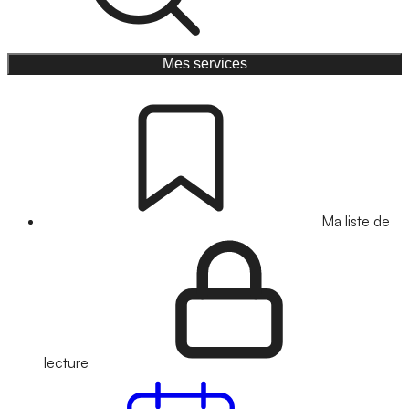
Mes services
Ma liste de
lecture