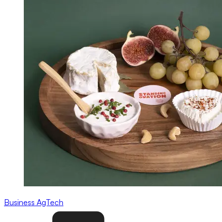
Business
AgTech