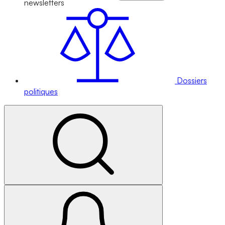
newsletters
Dossiers
politiques