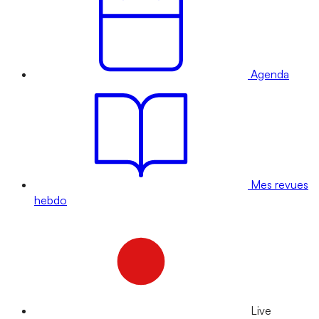
Agenda
Mes revues
hebdo
Live