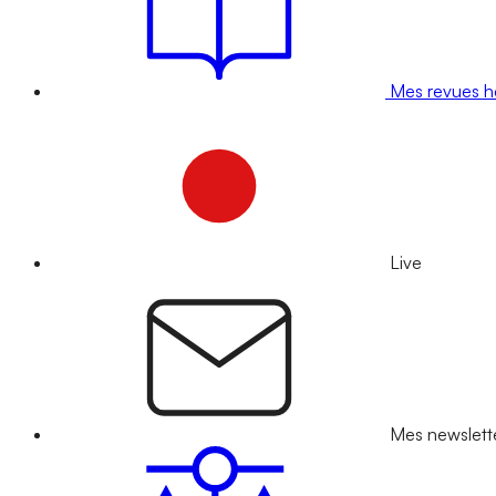
Mes revues 
Live
Mes newslett