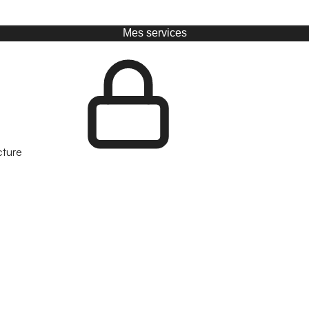
Mes services
cture