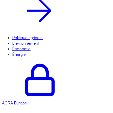
Politique agricole
Environnement
Économie
Énergie
AGRA
Europe