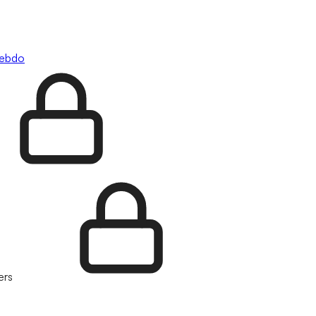
hebdo
ers